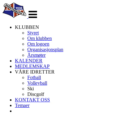
Veksle
navigasjon
KLUBBEN
Styret
Om klubben
Om logoen
Organisasjonsplan
Årsmøter
KALENDER
MEDLEMSKAP
VÅRE IDRETTER
Fotball
Volleyball
Ski
Discgolf
KONTAKT OSS
Temaer