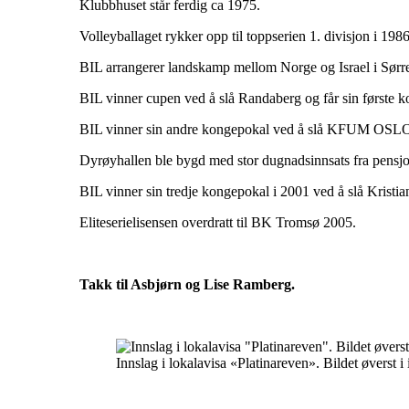
Klubbhuset står ferdig ca 1975.
Volleyballaget rykker opp til toppserien 1. divisjon i 1986
BIL arrangerer landskamp mellom Norge og Israel i Sørr
BIL vinner cupen ved å slå Randaberg og får sin første 
BIL vinner sin andre kongepokal ved å slå KFUM OSLO
Dyrøyhallen ble bygd med stor dugnadsinnsats fra pensjon
BIL vinner sin tredje kongepokal i 2001 ved å slå Kristia
Eliteserielisensen overdratt til BK Tromsø 2005.
Takk til Asbjørn og Lise Ramberg.
Innslag i lokalavisa «Platinareven». Bildet øverst i i