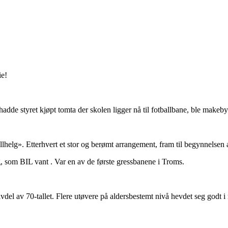
ie!
i hadde styret kjøpt tomta der skolen ligger nå til fotballbane, ble make
llhelg». Etterhvert et stor og berømt arrangement, fram til begynnelsen a
, som BIL vant . Var en av de første gressbanene i Troms.
lvdel av 70-tallet. Flere utøvere på aldersbestemt nivå hevdet seg god