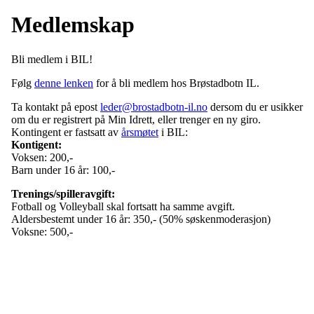
Medlemskap
Bli medlem i BIL!
Følg
denne lenken
for å bli medlem hos Brøstadbotn IL.
Ta kontakt på epost
leder@brostadbotn-il.no
dersom du er usikker
om du er registrert på Min Idrett, eller trenger en ny giro.
Kontingent er fastsatt av
årsmøtet
i BIL:
Kontigent:
Voksen: 200,-
Barn under 16 år: 100,-
Trenings/spilleravgift:
Fotball og Volleyball skal fortsatt ha samme avgift.
Aldersbestemt under 16 år: 350,- (50% søskenmoderasjon)
Voksne: 500,-