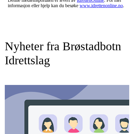
Denne medlemsportalen er levert av
IdrettenOnline
. For mer
informasjon eller hjelp kan du besøke
www.idrettenonline.no
.
Nyheter fra Brøstadbotn
Idrettslag